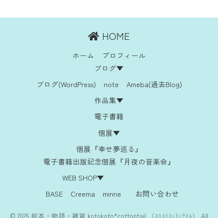
HOME
ホーム
プロフィール
ブログ▼
ブログ(WordPress)
note
Ameba(過去Blog)
作品集▼
電子書籍
個展▼
個展『幸せ夢巡る』
電子書籍出版記念個展『月夜の音楽会』
WEB SHOP▼
BASE
Creema
minne
お問い合わせ
© 2026 絵本・物語・雑貨 kotokoto*cottontail （ｺﾄｺﾄｺｯﾄﾝﾃｲﾙ） All