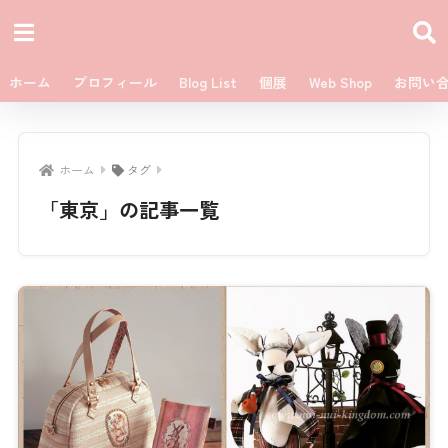
ホーム
プロフィール
Blog List
個展
Web Shop
お問い
ホーム
タグ
「東京」の記事一覧