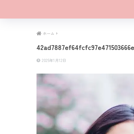
ホーム
42ad7887ef64fcfc97e471503666e
2025年1月12日