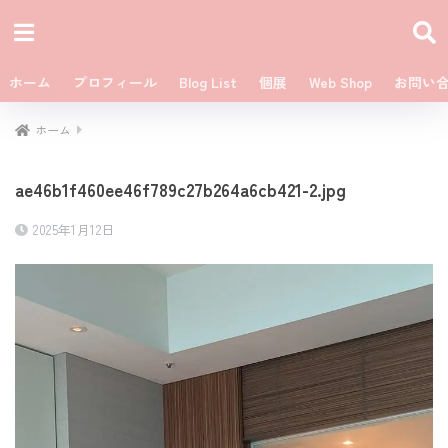
ホーム
プロフィール
Blog List
個展
Web Shop
お問い
ホーム
ae46b1f460ee46f789c27b264a6cb421-2.jpg
2025年1月12日