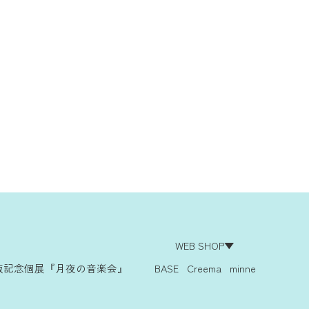
WEB SHOP▼
版記念個展『月夜の音楽会』
BASE
Creema
minne