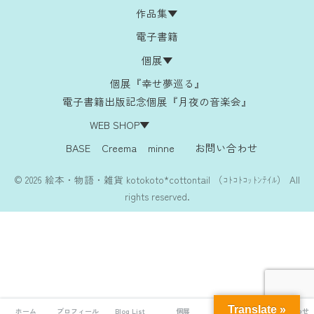
作品集▼
電子書籍
個展▼
個展『幸せ夢巡る』
電子書籍出版記念個展『月夜の音楽会』
WEB SHOP▼
BASE
Creema
minne
お問い合わせ
© 2026 絵本・物語・雑貨 kotokoto*cottontail （ｺﾄｺﾄｺｯﾄﾝﾃｲﾙ） All
rights reserved.
Translate »
ホーム
プロフィール
Blog List
個展
Web Shop
お問い合わせ