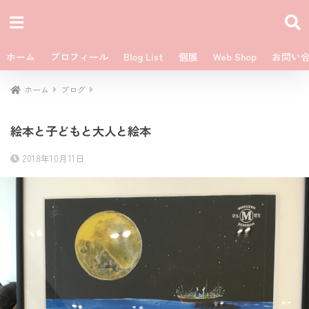
ホーム
プロフィール
Blog List
個展
Web Shop
お問い
ホーム
ブログ
絵本と子どもと大人と絵本
2018年10月11日