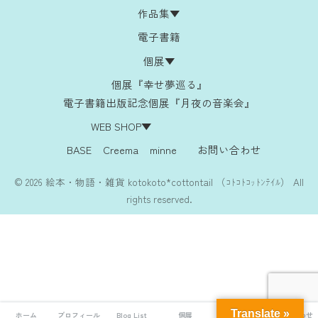
作品集▼
電子書籍
個展▼
個展『幸せ夢巡る』
電子書籍出版記念個展『月夜の音楽会』
WEB SHOP▼
BASE
Creema
minne
お問い合わせ
© 2026 絵本・物語・雑貨 kotokoto*cottontail （ｺﾄｺﾄｺｯﾄﾝﾃｲﾙ） All
rights reserved.
Translate »
ホーム
プロフィール
Blog List
個展
Web Shop
お問い合わせ