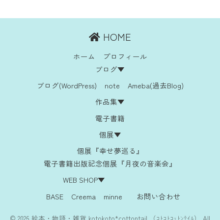
HOME
ホーム
プロフィール
ブログ▼
ブログ(WordPress)
note
Ameba(過去Blog)
作品集▼
電子書籍
個展▼
個展『幸せ夢巡る』
電子書籍出版記念個展『月夜の音楽会』
WEB SHOP▼
BASE
Creema
minne
お問い合わせ
© 2026 絵本・物語・雑貨 kotokoto*cottontail （ｺﾄｺﾄｺｯﾄﾝﾃｲﾙ） All