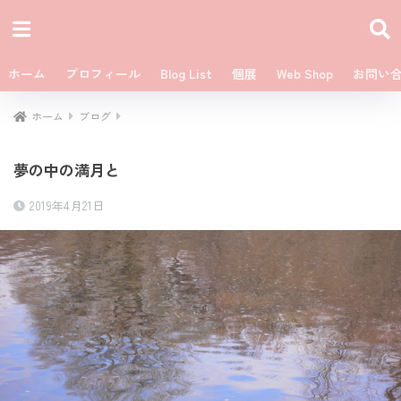
ホーム
プロフィール
Blog List
個展
Web Shop
お問い
ホーム
ブログ
夢の中の満月と
2019年4月21日