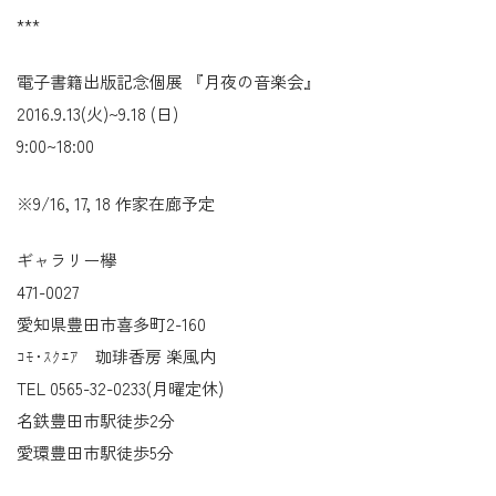
***
電子書籍出版記念個展 『月夜の音楽会』
2016.9.13(火)~9.18 (日)
9:00~18:00
※9/16, 17, 18 作家在廊予定
ギャラリー欅
471-0027
愛知県豊田市喜多町2-160
ｺﾓ･ｽｸｴｱ 珈琲香房 楽風内
TEL 0565-32-0233(月曜定休)
名鉄豊田市駅徒歩2分
愛環豊田市駅徒歩5分