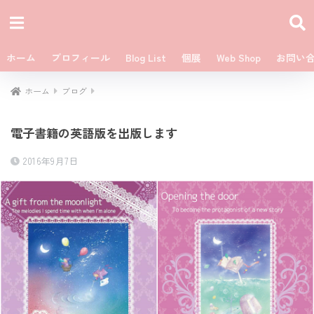
ホーム
プロフィール
Blog List
個展
Web Shop
お問い
ホーム
ブログ
電子書籍の英語版を出版します
2016年9月7日