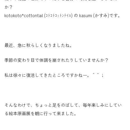
か？
kotokoto*cottontail (ｺﾄｺﾄｺｯﾄﾝﾃｲﾙ) の kasumi (かすみ)です。
最近、急に秋らしくなりましたね。
季節の変わり目で体調を崩されたりしていませんか？
私は徐々に復活してきたところですかねー。＾＾；
そんなわけで、ちょっと足をのばして、毎年楽しみにしてい
る絵本原画展を観に行って来ました。